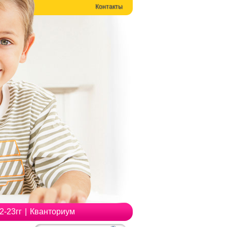
Контакты
-23гг
|
Кванториум