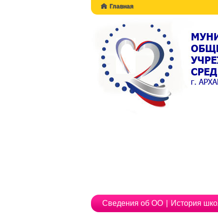
Главная
Сведения об ОО
|
История шк