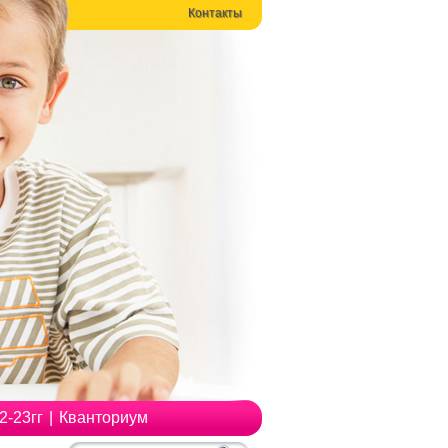
Контакты
-23гг
|
Кванториум