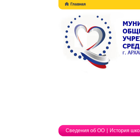
Главная
Сведения об ОО
|
История шк